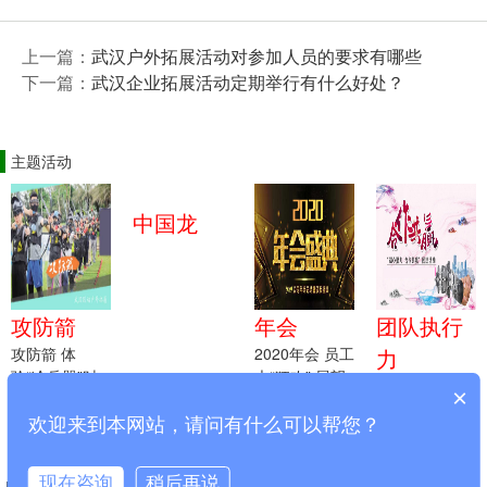
上一篇：
武汉户外拓展活动对参加人员的要求有哪些
下一篇：
武汉企业拓展活动定期举行有什么好处？
主题活动
中国龙
攻防箭
年会
团队执行
攻防箭 体
2020年会 员工
力
验“冷兵器”时
大“狂欢” 展望
执行力就是目
×
代的战争
明天 总结今天
标 就是战斗力
欢迎来到本网站，请问有什么可以帮您？
现在咨询
稍后再说