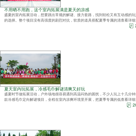
不用晒不用跑，这个室内拓展满是夏天的凉感
盛夏的室内拓展活动，想要跳出常规的解谜、接力套路，找到轻松又有互动感的玩
的选择。整个项目没有高强度的剧烈对抗，软质的道具搭配夏季专属的清
查看详细
夏天室内玩拓展，冷感毛巾解谜清爽又好玩
盛夏时节做拓展活动，户外场地很容易遇到高温闷热的困扰，不少人玩上十几分钟
款冷感毛巾定向解谜项目，全程在室内凉爽环境里开展，把夏季专属的低
查看详细
2