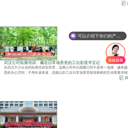
可以介绍下你们的产品么？
武汉公司拓展培训：藏在日常场景里的工位彩蛋寻宝记
在武汉不少企业的拓展培训安排里，远离公司外出团建已经不是单一选择。越来越
悉的办公空间，不用长途奔波，也能让职工在日常场景里获得新鲜的互动
查看详细
2