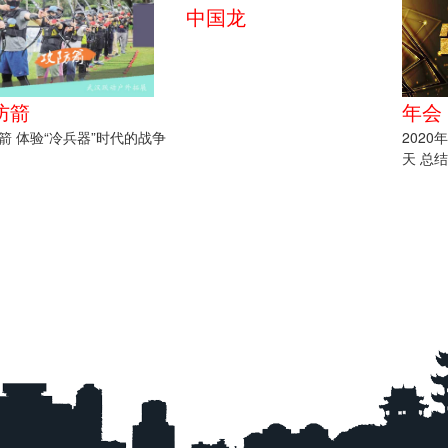
中国龙
防箭
年会
箭 体验“冷兵器”时代的战争
2020
天 总