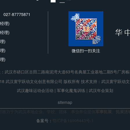
027-87775871
魏经理)
卢经理)
理)
理)
微信扫一扫关注
理)
：武汉市硚口区古田二路南泥湾大道63号名典屋工业基地二期5号厂房栋3
 © 2018 武汉寰宇跃动文化创意有限公司 版权所有 技术支持：
武汉寰宇跃动文
武汉趣味运动会活动
|
军事化魔鬼训练
|
武汉年会策划
sitemap
司致力于为武汉本地企业、学校、团体、事业单位提供
军事拓展
、
拓展活
备案号：
鄂ICP备16008443号-1