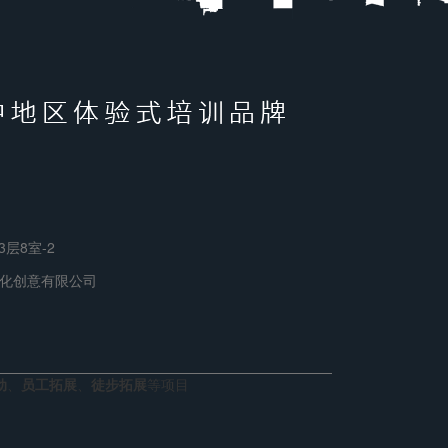
层8室-2
化创意有限公司
动
、
员工拓展
、
徒步拓展
等项目