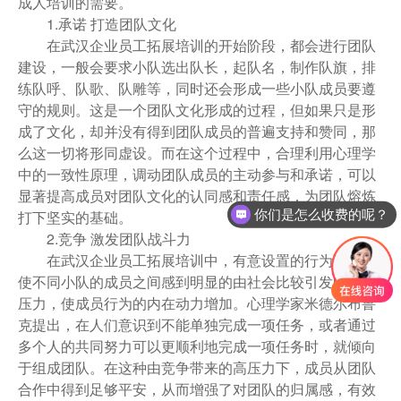
成人培训的需要。
1.承诺 打造团队文化
在武汉企业员工拓展培训的开始阶段，都会进行团队
建设，一般会要求小队选出队长，起队名，制作队旗，排
练队呼、队歌、队雕等，同时还会形成一些小队成员要遵
守的规则。这是一个团队文化形成的过程，但如果只是形
成了文化，却并没有得到团队成员的普遍支持和赞同，那
么这一切将形同虚设。而在这个过程中，合理利用心理学
中的一致性原理，调动团队成员的主动参与和承诺，可以
显著提高成员对团队文化的认同感和责任感，为团队熔炼
打下坚实的基础。
你们是怎么收费的呢？
2.竞争 激发团队战斗力
在武汉企业员工拓展培训中，有意设置的行为情境会
使不同小队的成员之间感到明显的由社会比较引发的竞争
压力，使成员行为的内在动力增加。心理学家米德尔布鲁
克提出，在人们意识到不能单独完成一项任务，或者通过
多个人的共同努力可以更顺利地完成一项任务时，就倾向
于组成团队。在这种由竞争带来的高压力下，成员从团队
合作中得到足够平安，从而增强了对团队的归属感，有效