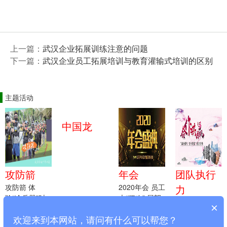
上一篇：
武汉企业拓展训练注意的问题
下一篇：
武汉企业员工拓展培训与教育灌输式培训的区别
主题活动
中国龙
攻防箭
年会
团队执行
攻防箭 体
2020年会 员工
力
验“冷兵器”时
大“狂欢” 展望
执行力就是目
×
代的战争
明天 总结今天
标 就是战斗力
欢迎来到本网站，请问有什么可以帮您？