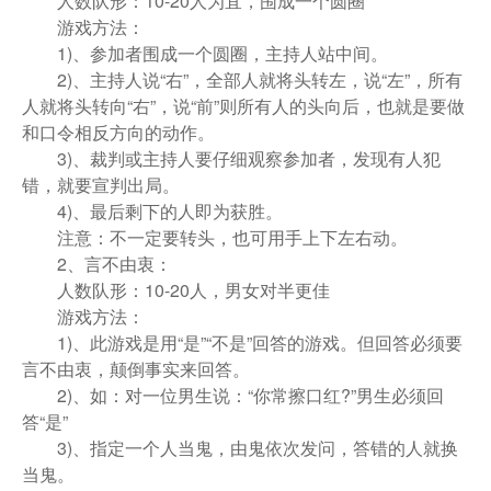
人数队形：10-20人为宜，围成一个圆圈
游戏方法：
1)、参加者围成一个圆圈，主持人站中间。
2)、主持人说“右”，全部人就将头转左，说“左”，所有
人就将头转向“右”，说“前”则所有人的头向后，也就是要做
和口令相反方向的动作。
3)、裁判或主持人要仔细观察参加者，发现有人犯
错，就要宣判出局。
4)、最后剩下的人即为获胜。
注意：不一定要转头，也可用手上下左右动。
2、言不由衷：
人数队形：10-20人，男女对半更佳
游戏方法：
1)、此游戏是用“是”“不是”回答的游戏。但回答必须要
言不由衷，颠倒事实来回答。
2)、如：对一位男生说：“你常擦口红?”男生必须回
答“是”
3)、指定一个人当鬼，由鬼依次发问，答错的人就换
当鬼。