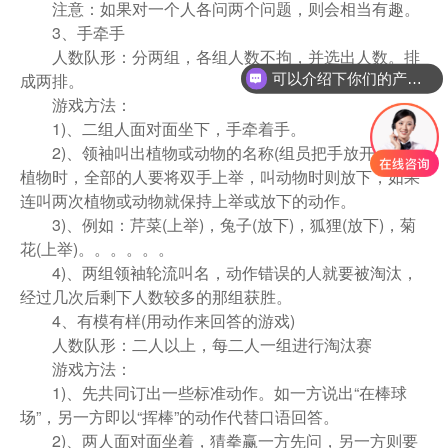
注意：如果对一个人各问两个问题，则会相当有趣。
3、手牵手
人数队形：分两组，各组人数不拘，并选出人数。排
成两排。
可以介绍下你们的产品么？
游戏方法：
1)、二组人面对面坐下，手牵着手。
2)、领袖叫出植物或动物的名称(组员把手放开)，叫到
植物时，全部的人要将双手上举，叫动物时则放下，如果
连叫两次植物或动物就保持上举或放下的动作。
3)、例如：芹菜(上举)，兔子(放下)，狐狸(放下)，菊
花(上举)。。。。。。
4)、两组领袖轮流叫名，动作错误的人就要被淘汰，
经过几次后剩下人数较多的那组获胜。
4、有模有样(用动作来回答的游戏)
人数队形：二人以上，每二人一组进行淘汰赛
游戏方法：
1)、先共同订出一些标准动作。如一方说出“在棒球
场”，另一方即以“挥棒”的动作代替口语回答。
2)、两人面对面坐着，猜拳赢一方先问，另一方则要