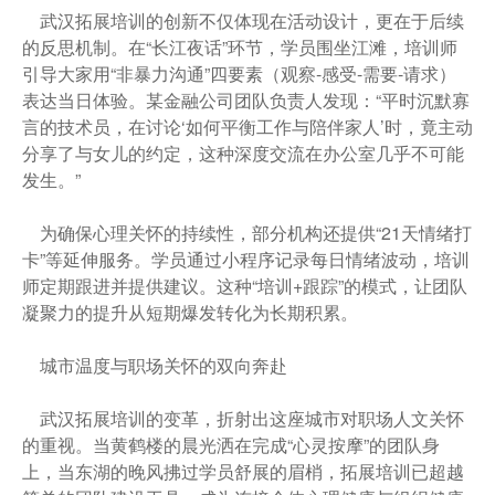
武汉拓展培训的创新不仅体现在活动设计，更在于后续
的反思机制。在“长江夜话”环节，学员围坐江滩，培训师
引导大家用“非暴力沟通”四要素（观察-感受-需要-请求）
表达当日体验。某金融公司团队负责人发现：“平时沉默寡
言的技术员，在讨论‘如何平衡工作与陪伴家人’时，竟主动
分享了与女儿的约定，这种深度交流在办公室几乎不可能
发生。”
为确保心理关怀的持续性，部分机构还提供“21天情绪打
卡”等延伸服务。学员通过小程序记录每日情绪波动，培训
师定期跟进并提供建议。这种“培训+跟踪”的模式，让团队
凝聚力的提升从短期爆发转化为长期积累。
城市温度与职场关怀的双向奔赴
武汉拓展培训的变革，折射出这座城市对职场人文关怀
的重视。当黄鹤楼的晨光洒在完成“心灵按摩”的团队身
上，当东湖的晚风拂过学员舒展的眉梢，拓展培训已超越