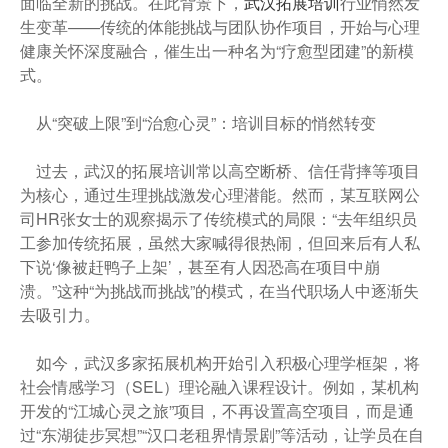
面临全新的挑战。在此背景下，
武汉拓展培训
行业悄然发
生变革——传统的体能挑战与团队协作项目，开始与心理
健康关怀深度融合，催生出一种名为“疗愈型团建”的新模
式。
从“突破上限”到“治愈心灵”：培训目标的悄然转变
过去，武汉的拓展培训常以高空断桥、信任背摔等项目
为核心，通过生理挑战激发心理潜能。然而，某互联网公
司HR张女士的观察揭示了传统模式的局限：“去年组织员
工参加传统拓展，虽然大家喊得很热闹，但回来后有人私
下说‘像被赶鸭子上架’，甚至有人因恐高在项目中崩
溃。”这种“为挑战而挑战”的模式，在当代职场人中逐渐失
去吸引力。
如今，武汉多家拓展机构开始引入积极心理学框架，将
社会情感学习（SEL）理论融入课程设计。例如，某机构
开发的“江城心灵之旅”项目，不再设置高空项目，而是通
过“东湖徒步冥想”“汉口老租界情景剧”等活动，让学员在自