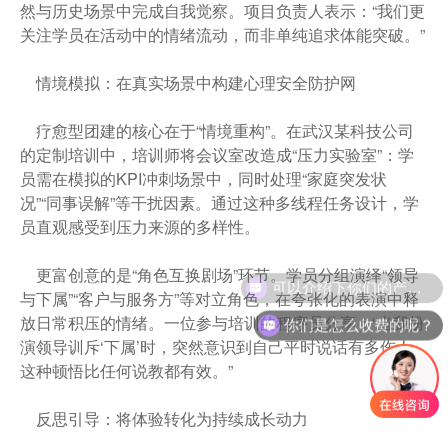
然与历史场景中完成自我觉察。项目负责人表示：“我们更
关注学员在活动中的情绪流动，而非单纯追求体能突破。”
情境模拟：在真实场景中构建心理安全防护网
疗愈型团建的核心在于“情境重构”。在武汉某科技公司
的定制培训中，培训师将会议室改造成“压力实验室”：学
员需在模拟的KPI冲刺场景中，同时处理“家庭突发状
况”“同事误解”等干扰因素。通过这种多线程任务设计，学
员直观感受到压力来源的多样性。
更富创意的是“角色互换剧场”环节。学员分组演绎“领导
可以介绍下你们的产品么？
与下属”“客户与服务方”等对立角色，在夸张化的表演中释
放日常积压的情绪。一位参与培训的程序员分享：“当我扮
你们是怎么收费的呢？
演领导训斥‘下属’时，突然意识到自己平时说话有多伤人，
这种顿悟比任何说教都有效。”
反思引导：将体验转化为持续成长动力