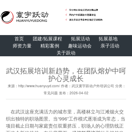
首页
团建/拓展课程
拓展活动
拓展基地
师资力量
精彩案例
趣味运动会
亲子活动
关于跃动
武汉拓展培训新趋势，在团队熔炉中呵
护心灵成长
来源：http://www.huanyuyd.com/
作者：武汉寰宇跃动户外培训公司
分类：
常见问题
发布：2026-04-02
在武汉这座充满活力的城市里，高楼林立与江滩烟火交
织出独特的职场图景。当“996”工作模式逐渐成为常态，当
项目截止日期与家庭责任双重挤压，职场人的心理防线正