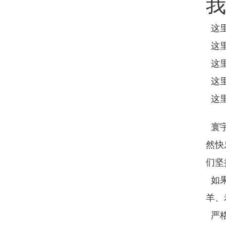
我
这里
这里
这里
这里
这里
寰宇
然快
们坚
如果
羊、
严格