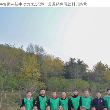
牛集团---新生动力 笃定远行 常温销售乳饮料训练营