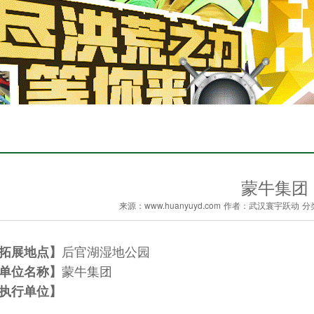
蒙牛集团
来源：www.huanyuyd.com
作者：武汉寰宇跃动
分
后官湖湿地公园
拓展地点】
蒙牛集团
单位名称】
执行单位】